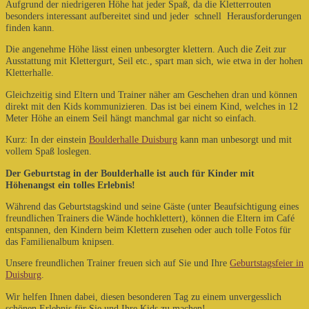
Aufgrund der niedrigeren Höhe hat jeder Spaß, da die Kletterrouten
besonders interessant aufbereitet sind und jeder schnell Herausforderungen
finden kann.
Die angenehme Höhe lässt einen unbesorgter klettern.
Auch die Zeit zur
Ausstattung mit Klettergurt, Seil etc., spart man sich, wie etwa in der hohen
Kletterhalle.
Gleichzeitig sind Eltern und Trainer näher am Geschehen dran und können
direkt mit den Kids kommunizieren. Das ist bei einem Kind, welches in 12
Meter Höhe an einem Seil hängt manchmal gar nicht so einfach.
Kurz: In der einstein
Boulderhalle Duisburg
kann man unbesorgt und mit
vollem Spaß loslegen.
Der
Geburtstag in der Boulderhalle ist auch für Kinder mit
Höhenangst ein tolles Erlebnis!
Während das Geburtstagskind und seine Gäste (unter Beaufsichtigung eines
freundlichen Trainers die Wände hochklettert), können die Eltern im Café
entspannen, den Kindern beim Klettern zusehen oder auch tolle Fotos für
das Familienalbum knipsen.
Unsere freundlichen Trainer freuen sich auf Sie und Ihre
Geburtstagsfeier in
Duisburg
.
Wir helfen Ihnen dabei, diesen besonderen Tag zu einem unvergesslich
schönen Erlebnis für Sie und Ihre Kids zu machen!