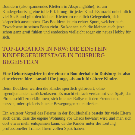
Bouldern (also spannendes Klettern in Absprunghöhe), ist am
Kindergeburtstag eine tolle Erfahrung für jedes Kind. Es macht unheimlich
viel Spaß und gibt den kleinen Kletterern reichlich Gelegenheit, sich
körperlich auszutoben. Das Bouldern ist ein echter Sport, welcher auch
Erwachsene in seinen Bann zieht. So können sich die kleinen auch jetzt
schon ganz groß fühlen und entdecken vielleicht sogar ein neues Hobby für
sich.
TOP-LOCATION IN NRW: DIE EINSTEIN
KINDERGEBURTSTAGE IN DUISBURG
BEGEISTERN
Eine Geburtstagsfeier in der einstein Boulderhalle in Duisburg ist also
eine clevere Idee – sowohl für junge, als auch für ältere Kinder.
Beim Bouldern werden die Kinder sportlich gefordert, ohne
irgendjemanden zurückzulassen. Es macht einfach verdammt viel Spaß, das
Piratenschiff zu erklimmen, sich in einer Rallye mit den Freunden zu
messen, oder spielerisch neue Bewegungen zu entdecken.
Ein weiterer Vorteil des Feierns in der Boulderhalle besteht für viele Eltern
auch darin, dass die eigene Wohnung vor Chaos bewahrt wird und man sich
dort etwas mehr entspannen kann, da die Kinder unter der Leitung
professioneller Trainer Ihren vollen Spaß haben.