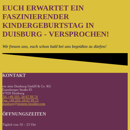
EUCH ERWARTET EIN
FASZINIERENDER
KINDERGEBURTSTAG IN
DUISBURG - VERSPROCHEN!
Wir freuen uns, euch schon bald bei uns begrüßen zu dürfen!
KONTAKT
ein stein Duisburg GmbH & Co. KG
Essenberger Straße 85
47059 Duisburg
Tel. +49 203. 34 67 99 74
Fax. +49 203. 34 67 99 75
duisburg@einstein-boulder.com
ÖFFNUNGSZEITEN
Täglich von 10 – 23 Uhr