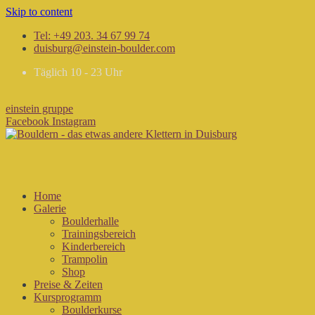
Skip to content
Tel: +49 203. 34 67 99 74
duisburg@einstein-boulder.com
Täglich 10 - 23 Uhr
einstein gruppe
Facebook
Instagram
Home
Galerie
Boulderhalle
Trainingsbereich
Kinderbereich
Trampolin
Shop
Preise & Zeiten
Kursprogramm
Boulderkurse