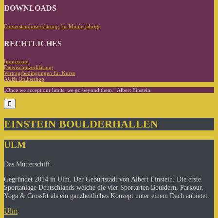
DOWNLOADS
Einverständniserklärung für Minderjährige
RECHTLICHES
Impressum
Datenschutzerklärung
Vertragsbedingungen für Kurse
AGBs Onlineshop
„Once we accept our limits, we go beyond them.“ Albert Einstein
EINSTEIN BOULDERHALLEN
ULM
Das Mutterschiff.
Gegründet 2014 in Ulm. Der Geburtstadt von Albert Einstein. Die erste
Sportanlage Deutschlands welche die vier Sportarten Bouldern, Parkour,
Yoga & Crossfit als ein ganzheitliches Konzept unter einem Dach anbietet.
Ulm