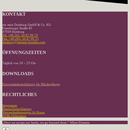
KONTAKT
ein stein Duisburg GmbH & Co. KG
Essenberger Straße 85
47059 Duisburg
Tel. +49 203. 34 67 99 74
Fax. +49 203. 34 67 99 75
duisburg@einstein-boulder.com
ÖFFNUNGSZEITEN
Täglich von 10 – 23 Uhr
DOWNLOADS
Einverständniserklärung für Minderjährige
RECHTLICHES
Impressum
Datenschutzerklärung
Vertragsbedingungen für Kurse
AGBs Onlineshop
„Once we accept our limits, we go beyond them.“ Albert Einstein