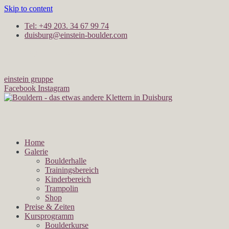
Skip to content
Tel: +49 203. 34 67 99 74
duisburg@einstein-boulder.com
Täglich 10 - 23 Uhr
einstein gruppe
Facebook
Instagram
Home
Galerie
Boulderhalle
Trainingsbereich
Kinderbereich
Trampolin
Shop
Preise & Zeiten
Kursprogramm
Boulderkurse