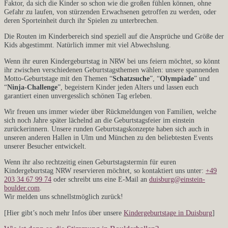
Faktor, da sich die Kinder so schon wie die großen fühlen können, ohne
Gefahr zu laufen, von stürzenden Erwachsenen getroffen zu werden, oder
deren Sporteinheit durch ihr Spielen zu unterbrechen.
Die Routen im Kinderbereich sind speziell auf die Ansprüche und Größe der
Kids abgestimmt. Natürlich immer mit viel Abwechslung.
Wenn ihr euren Kindergeburtstag in NRW bei uns feiern möchtet, so könnt
ihr zwischen verschiedenen Geburtstagsthemen wählen: unsere spannenden
Motto-Geburtstage mit den Themen “
Schatzsuche
”, “
Olympiade
” und
“
Ninja-Challenge
”, begeistern Kinder jeden Alters und lassen euch
garantiert einen unvergesslich schönen Tag erleben.
Wir freuen uns immer wieder über Rückmeldungen von Familien, welche
sich noch Jahre später lächelnd an die Geburtstagsfeier im einstein
zurückerinnern. Unsere runden Geburtstagskonzepte haben sich auch in
unseren anderen Hallen in Ulm und München zu den beliebtesten Events
unserer Besucher entwickelt.
Wenn ihr also rechtzeitig einen Geburtstagstermin für euren
Kindergeburtstag NRW reservieren möchtet, so kontaktiert uns unter:
+49
203 34 67 99 74
oder schreibt uns eine E-Mail an
duisburg@einstein-
boulder.com
.
Wir melden uns schnellstmöglich zurück!
[Hier gibt’s noch mehr Infos über unsere
Kindergeburtstage in Duisburg
]