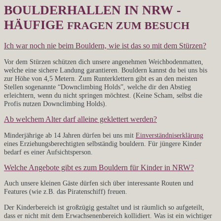
BOULDERHALLEN IN NRW -
HÄUFIGE
FRAGEN ZUM BESUCH
Ich war noch nie beim Bouldern, wie ist das so mit dem Stürzen?
Vor dem Stürzen schützen dich unsere angenehmen Weichbodenmatten,
welche eine sichere Landung garantieren. Bouldern kannst du bei uns bis
zur Höhe von 4,5 Metern. Zum Runterklettern gibt es an den meisten
Stellen sogenannte “Downclimbing Holds”, welche dir den Abstieg
erleichtern, wenn du nicht springen möchtest. (Keine Scham, selbst die
Profis nutzen Downclimbing Holds).
Ab welchem Alter darf alleine geklettert werden?
Minderjährige ab 14 Jahren dürfen bei uns mit
Einverständniserklärung
eines Erziehungsberechtigten selbständig bouldern. Für jüngere Kinder
bedarf es einer Aufsichtsperson.
Welche Angebote gibt es zum Bouldern für Kinder in NRW?
Auch unsere kleinen Gäste dürfen sich über interessante Routen und
Features (wie z.B. das Piratenschiff) freuen.
Der Kinderbereich ist großzügig gestaltet und ist räumlich so aufgeteilt,
dass er nicht mit dem Erwachsenenbereich kollidiert. Was ist ein wichtiger