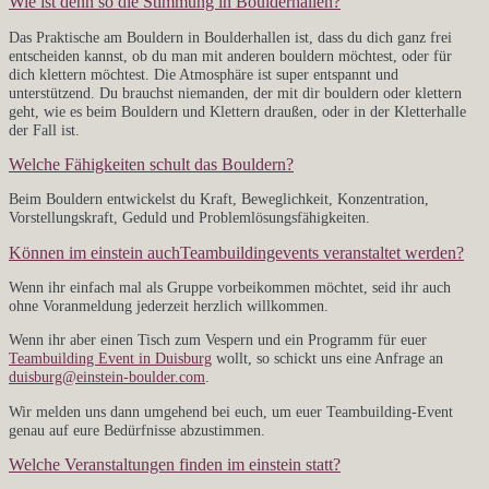
Wie ist denn so die Stimmung in Boulderhallen?
Das Praktische am Bouldern in Boulderhallen ist, dass du dich ganz frei
entscheiden kannst, ob du man mit anderen bouldern möchtest, oder für
dich klettern möchtest. Die Atmosphäre ist super entspannt und
unterstützend. Du brauchst niemanden, der mit dir bouldern oder klettern
geht, wie es beim Bouldern und Klettern draußen, oder in der Kletterhalle
der Fall ist.
Welche Fähigkeiten schult das Bouldern?
Beim Bouldern entwickelst du
Kraft, Beweglichkeit, Konzentration,
Vorstellungskraft, Geduld und Problemlösungsfähigkeiten.
Können im einstein auchTeambuildingevents veranstaltet werden?
Wenn ihr einfach mal als Gruppe vorbeikommen möchtet, seid ihr auch
ohne Voranmeldung jederzeit herzlich willkommen.
Wenn ihr aber einen Tisch zum Vespern und ein Programm für euer
Teambuilding Event in Duisburg
wollt, so schickt uns eine Anfrage an
duisburg@einstein-boulder.com
.
Wir melden uns dann umgehend bei euch, um euer Teambuilding-Event
genau auf eure Bedürfnisse abzustimmen.
Welche Veranstaltungen finden im einstein statt?