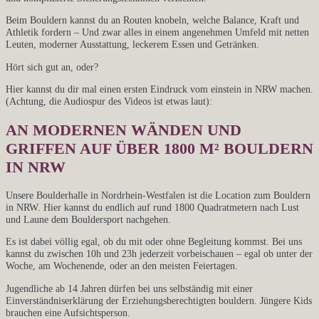
Beim Bouldern kannst du an Routen knobeln, welche Balance, Kraft und
Athletik fordern – Und zwar alles in einem angenehmen Umfeld mit netten
Leuten, moderner Ausstattung, leckerem Essen und Getränken.
Hört sich gut an, oder?
Hier kannst du dir mal einen ersten Eindruck vom einstein in NRW machen.
(Achtung, die Audiospur des Videos ist etwas laut):
AN MODERNEN WÄNDEN UND
GRIFFEN AUF ÜBER 1800 M² BOULDERN
IN NRW
Unsere Boulderhalle in Nordrhein-Westfalen ist die Location zum Bouldern
in NRW. Hier kannst du endlich auf rund 1800 Quadratmetern nach Lust
und Laune dem Bouldersport nachgehen.
Es ist dabei völlig egal, ob du mit oder ohne Begleitung kommst. Bei uns
kannst du zwischen 10h und 23h jederzeit vorbeischauen – egal ob unter der
Woche, am Wochenende, oder an den meisten Feiertagen.
Jugendliche ab 14 Jahren dürfen bei uns selbständig mit einer
Einverständniserklärung der Erziehungsberechtigten bouldern. Jüngere Kids
brauchen eine Aufsichtsperson.